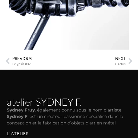
PREVIOUS
NEXT
Eclypsis #02
Cactus
atelier SYDNEY F.
Sydney Fruy
, également connu sous le nom d’artiste
Sydney F
, est un créateur passionné spécialisé dans la
conception et la fabrication d’objets d’art en métal
L'ATELIER